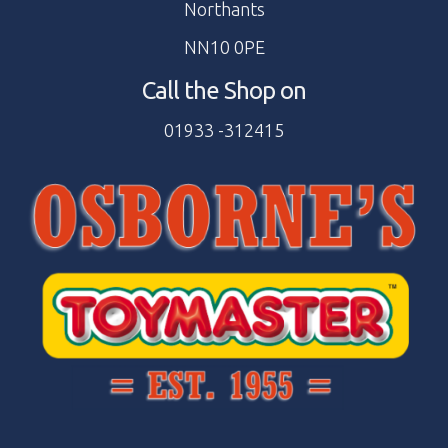
Northants
NN10 0PE
Call the Shop on
01933 -312415