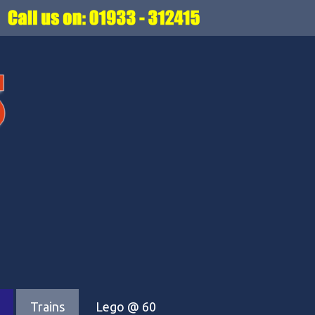
Trains
Lego @ 60