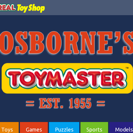
Toys
Games
Puzzles
Sports
Models