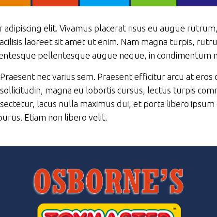
 adipiscing elit. Vivamus placerat risus eu augue rutr
facilisis laoreet sit amet ut enim. Nam magna turpis, rutr
llentesque pellentesque augue neque, in condimentum nis
Praesent nec varius sem. Praesent efficitur arcu at er
sollicitudin, magna eu lobortis cursus, lectus turpis com
sectetur, lacus nulla maximus dui, et porta libero ipsum 
rus. Etiam non libero velit.