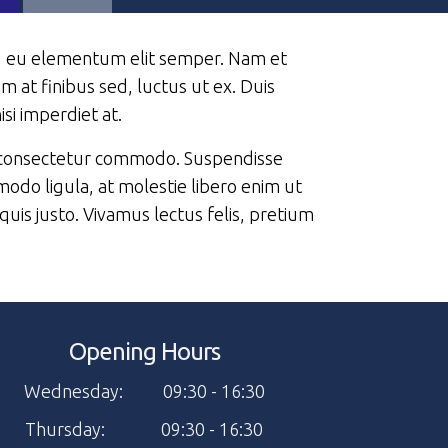
um, eu elementum elit semper. Nam et
um at finibus sed, luctus ut ex. Duis
i imperdiet at.
os consectetur commodo. Suspendisse
modo ligula, at molestie libero enim ut
quis justo. Vivamus lectus felis, pretium
Opening Hours
Wednesday: 09:30 - 16:30
Thursday: 09:30 - 16:30